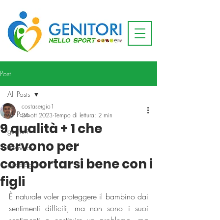
Post
All Posts
costasergio1
All Posts
24 ott 2023
Tempo di lettura: 2 min
9 qualità + 1 che
genitori
servono per
allenatori
comportarsi bene con i
psicologi
figli
È naturale voler proteggere il bambino dai 
sentimenti difficili, ma non sono i suoi 