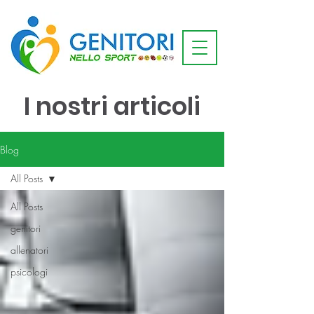
I nostri articoli
Blog
All Posts
All Posts
genitori
allenatori
psicologi