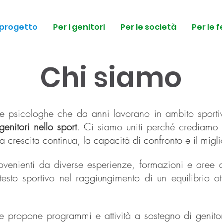
l progetto
Per i genitori
Per le società
Per le 
Chi siamo
e psicologhe che da anni lavorano in ambito sporti
enitori nello sport
. Ci siamo uniti perché crediamo 
a crescita continua, la capacità di confronto e il mig
venienti da diverse esperienze, formazioni e aree di 
ntesto sportivo nel raggiungimento di un equilibrio o
 propone programmi e attività a sostegno di genitori,