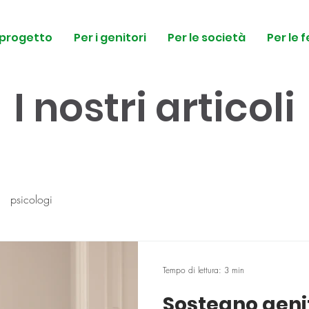
l progetto
Per i genitori
Per le società
Per le 
I nostri articoli
psicologi
Tempo di lettura: 3 min
Sostegno genit