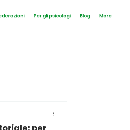
federazioni
Per gli psicologi
Blog
More
oriale: per