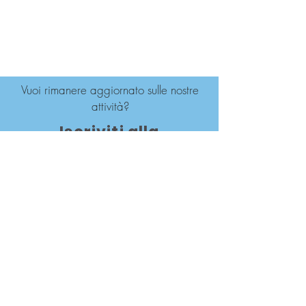
Vuoi rimanere aggiornato sulle nostre
attività?
Iscriviti alla
Newsletter
Iscriviti ora