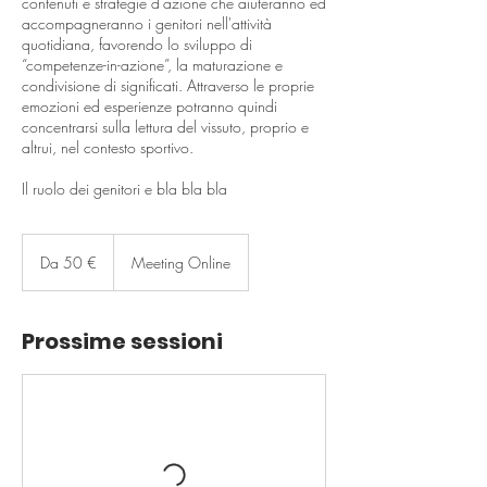
contenuti e strategie d’azione che aiuteranno ed
accompagneranno i genitori nell'attività
quotidiana, favorendo lo sviluppo di
“competenze-in-azione”, la maturazione e
condivisione di significati. Attraverso le proprie
emozioni ed esperienze potranno quindi
concentrarsi sulla lettura del vissuto, proprio e
altrui, nel contesto sportivo.
Il ruolo dei genitori e bla bla bla
Da
50
Da 50 €
Meeting Online
euro
Prossime sessioni