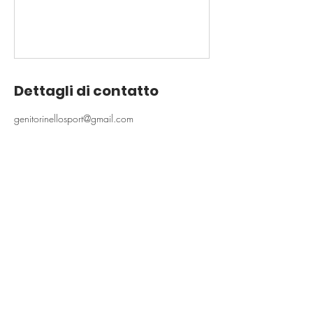
Dettagli di contatto
genitorinellosport@gmail.com
Vuoi rimanere aggiornato sulle nostre
attività?
Iscriviti alla
Newsletter