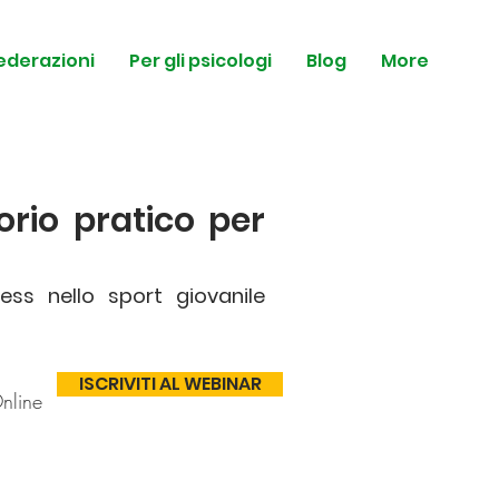
federazioni
Per gli psicologi
Blog
More
orio pratico per
ress nello sport giovanile
ISCRIVITI AL WEBINAR
nline