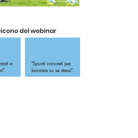
icono del webinar
arati e
​"Spunti concreti per
i"​.
lavorare su se stessi".