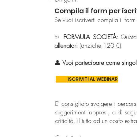
Compila il form per iscri
Se vuoi iscriverti compila il for
✨
FORMULA SOCIETÀ
: Quot
allenatori
(anziché 120 €).
👤
Vuoi partecipare come singo
ISCRIVITI AL WEBINAR
E' consigliato svolgere i percors
suggerimenti appresi, o di seg
criticità, il tutto ad un costo ex