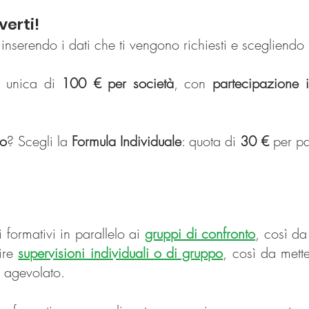
verti!
m inserendo i dati che ti vengono richiesti e scegliendo
a unica di
100 € per società
, con
partecipazione il
lo
? Scegli la
Formula Individuale
: quota di
30 €
per pa
i formativi in parallelo ai
gruppi di confronto
, così da
uire
supervisioni individuali o di gruppo
, così da mett
tra agevolato.