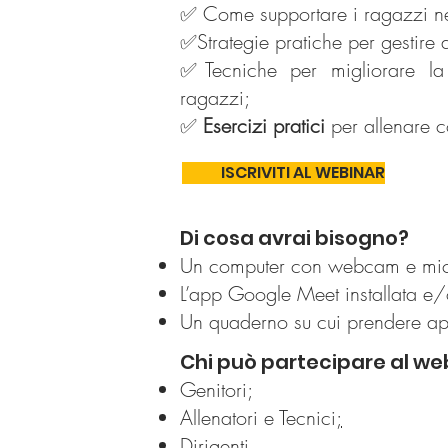
✅ Come supportare i ragazzi nei
✅Strategie pratiche per gestire 
✅Tecniche per migliorare la 
ragazzi;
✅
Esercizi pratici
per allenare 
ISCRIVITI AL WEBINAR
Di cosa avrai bisogno?
Un computer con webcam e micr
L’app Google Meet installata e/o
Un quaderno su cui prendere ap
Chi può partecipare al we
Genitori;
Allenatori e Tecnici
;
Dirigenti.