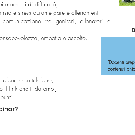
 momenti di difficoltà;
ansia e stress durante gare e allenamenti
comunicazione tra genitori, allenatori e
D
consapevolezza, empatia e ascolto
.
"Docenti prep
contenuti chiar
ofono o un telefono;
 il link che ti daremo
;
punti.
binar?