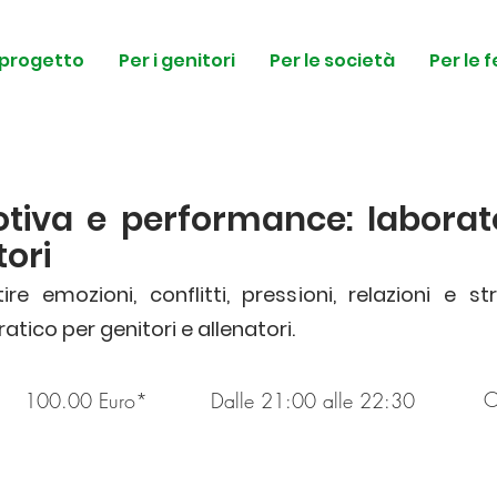
l progetto
Per i genitori
Per le società
Per le 
otiva e performance: laborat
tori
 emozioni, conflitti, pressioni, relazioni e st
atico per genitori e allenatori.
O
100.00 Euro*
Dalle 21:00 alle 22:30