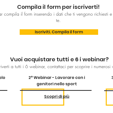
Compila il form per iscriverti!
ar compila il form inserendo i dati che ti vengono richiesti 
te.
Iscriviti. Compila il form
Vuoi acquistare tutti e 6 i webinar?
verti a tutti i 6
webinar, contattaci per scoprire i numerosi 
olo
2° Webinar - Lavorare con i
genitor
i nello sport
Scopri di più