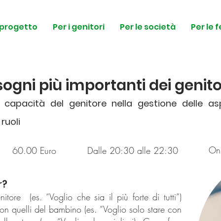
l progetto
Per i genitori
Per le società
Per le 
sogni più importanti dei genito
capacità del genitore nella gestione delle asp
ruoli
Onl
60.00 Euro
Dalle 20:30 alle 22:30
r?
tore (es. “Voglio che sia il più forte di tutti”)
con quelli del bambino (es. “Voglio solo stare con