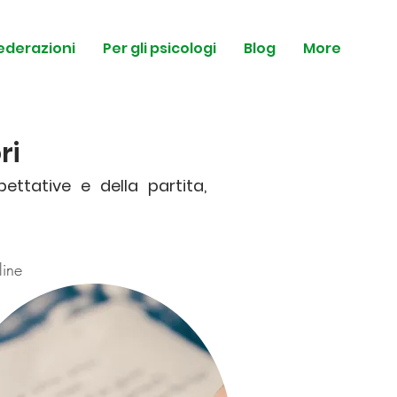
federazioni
Per gli psicologi
Blog
More
ri
ettative e della partita,
ine