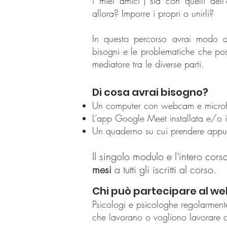
i miei amici”) sia con quelli dell
allora? Imporre i propri o unirli?
In questo percorso avrai modo di 
bisogni e le problematiche che po
mediatore tra le diverse parti.
Di cosa avrai bisogno?
Un computer con webcam e microfo
L’app Google Meet installata e/o il
Un quaderno su cui prendere appun
Il singolo modulo e l'intero cors
mesi
a tutti gli iscritti al corso.
Chi può partecipare al we
Psicologi e psicologhe regolarmente 
che lavorano o vogliono lavorare co