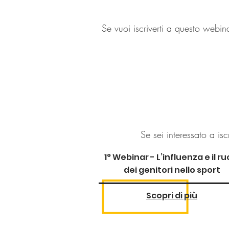
Se vuoi iscriverti a questo webin
Se sei interessato a iscri
1° Webinar - L’influenza e il ru
dei genit
ori nello sport
Scopri di più