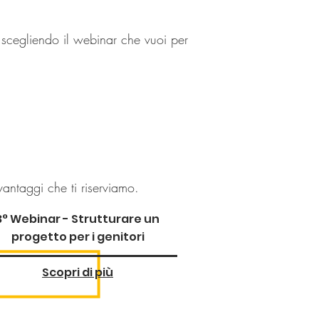
e scegliendo il webinar che vuoi per
vantaggi che ti riserviamo.
3° Webinar - Strutturare un
progetto p
er i genitori
Scopri di più