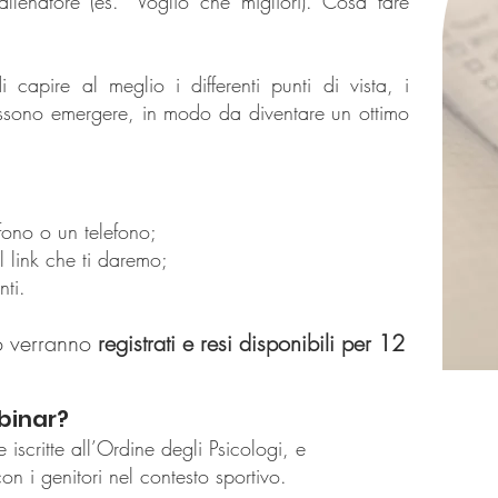
’allenatore (es. “Voglio che migliori). Cosa fare
capire al meglio i differenti punti di vista, i
ssono emergere, in modo da diventare un ottimo
no o un telefono;
 link che ti daremo;
ti.
o
verr
anno
registrati
e resi
disponibili
per 12
binar?
iscritte all’Ordine degli Psicologi, e
n i genitori nel contesto sportivo.