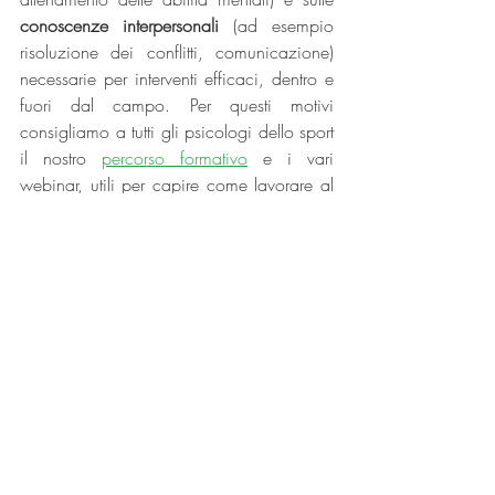
conoscenze interpersonali
 (ad esempio 
risoluzione dei conflitti, comunicazione) 
necessarie per interventi efficaci, dentro e 
fuori dal campo. Per questi motivi 
consigliamo a tutti gli psicologi dello sport 
il nostro 
percorso formativo
 e i vari 
webinar, utili per capire come lavorare al 
meglio e rimanere sempre aggiornati.
Bibliografia
Per tutti i riferimenti bibliografici consultare 
l’articolo di Evelyne Felber Charbonneau & 
Martin Camiré (2019): Parental 
involvement in sport and the satisfaction of 
basic psychological needs: Perspectives 
from parent–child dyads, International 
Journal of Sport and Exercise Psychology.
genitori
bisogni
formazione