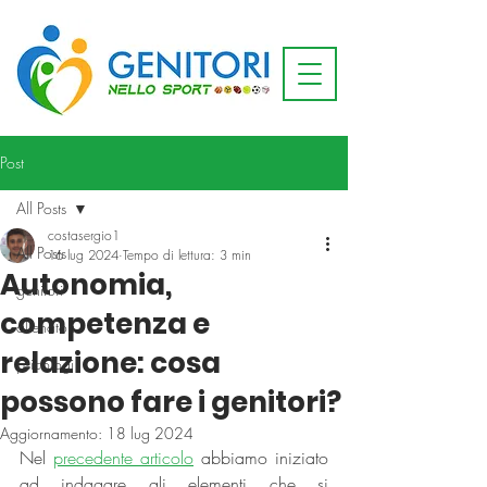
Post
All Posts
costasergio1
All Posts
16 lug 2024
Tempo di lettura: 3 min
Autonomia,
genitori
competenza e
allenatori
relazione: cosa
psicologi
possono fare i genitori?
Aggiornamento:
18 lug 2024
Nel 
precedente articolo
 abbiamo iniziato 
ad indagare gli elementi che si 