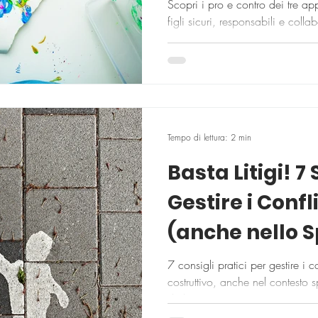
Figli Sicuri nel
Scopri i pro e contro dei tre ap
figli sicuri, responsabili e colla
nella Vita
campo.
Tempo di lettura: 2 min
Basta Litigi! 7
Gestire i Conflit
(anche nello S
7 consigli pratici per gestire i co
costruttivo, anche nel contesto 
dialogo.