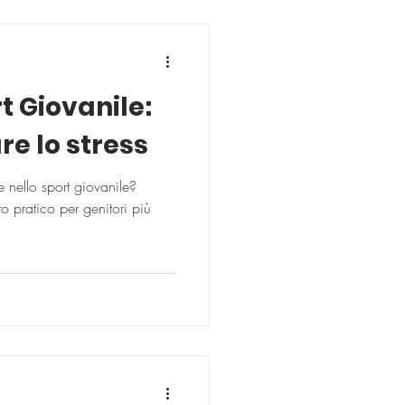
t Giovanile:
e lo stress
e nello sport giovanile?
o pratico per genitori più