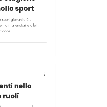
nello sport
o sport giovanile è un
tori, allenatori e atleti.
fficace.
enti nello
 ruoli