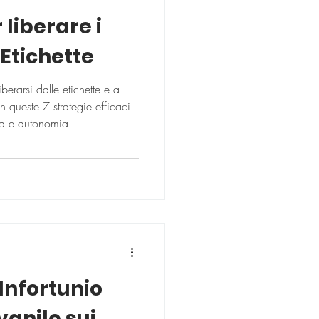
 liberare i
Etichette
liberarsi dalle etichette e a
n queste 7 strategie efficaci.
a e autonomia.
'Infortunio
vanile sui