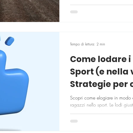
Tempo di lettura: 2 min
Come lodare i F
Sport (e nella 
Strategie per 
vera Autosti
Scopri come elogiare in modo e
ragazzi nello sport. Le lodi gius
motivazione e il piacere di imp