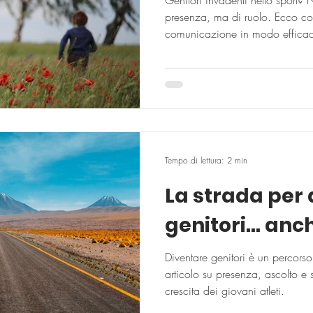
Genitori invadenti nello sport?
presenza, ma di ruolo. Ecco co
comunicazione in modo effica
Tempo di lettura: 2 min
La strada per
genitori… anch
Diventare genitori è un percorso
articolo su presenza, ascolto e
crescita dei giovani atleti.