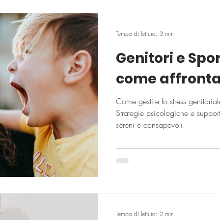
Tempo di lettura: 3 min
Genitori e Spor
come affrontar
Come gestire lo stress genitorial
Strategie psicologiche e support
sereni e consapevoli.
Tempo di lettura: 2 min