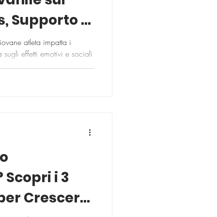
ss, Supporto e
iovane atleta impatta i
sugli effetti emotivi e sociali
 familiare.
 o
 Scopri i 3
 per Crescere