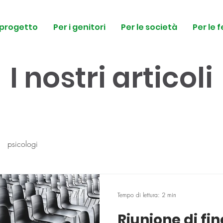
l progetto
Per i genitori
Per le società
Per le 
I nostri articoli
psicologi
Tempo di lettura: 2 min
Riunione di fi