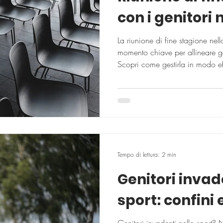
con i genitori 
La riunione di fine stagione nell
momento chiave per allineare geni
Scopri come gestirla in modo e
Tempo di lettura: 2 min
Genitori invad
sport: confini e