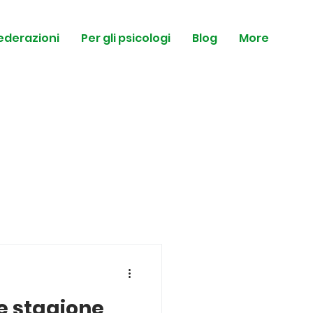
federazioni
Per gli psicologi
Blog
More
ne stagione