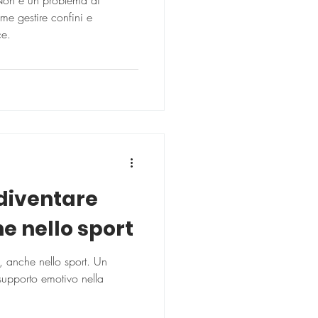
 Non è un problema di
me gestire confini e
ce.
 diventare
e nello sport
, anche nello sport. Un
 supporto emotivo nella