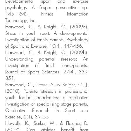
Developmental sport and exercise 
psychology: A lifespan perspective (pp. 
145–164). Fitness Information 
Technology, Inc. 
Harwood, C. & Knight, C. (2009a). 
Stress in youth sport: A developmental 
investigation of tennis parents. Psychology 
of Sport and Exercise, 10(4), 447-456. 
Harwood, C. & Knight, C. (2009b). 
Understanding parental stressors: An 
investigation of British tennis-parents. 
Journal of Sports Sciences, 27(4), 339-
351.
Harwood, C., Drew, A. & Knight, C. J. 
(2010). Parental stressors in professional 
youth football academies: a qualitative 
investigation of specialising stage parents. 
Qualitative Research in Sport and 
Exercise, 2(1), 39- 55
Howells, K., Sarkar, M., & Fletcher, D. 
(2017). Can athletes benefit from 