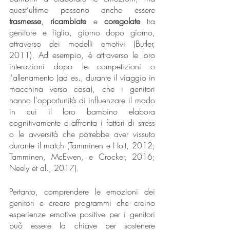
quest’ultime possono anche essere 
trasmesse
, 
ricambiate 
e 
coregolate 
tra 
genitore e figlio, giorno dopo giorno, 
attraverso dei modelli emotivi (Butler, 
2011). Ad esempio, è attraverso le loro 
interazioni dopo le competizioni o 
l'allenamento (ad es., durante il viaggio in 
macchina verso casa), che i genitori 
hanno l'opportunità di influenzare il modo 
in cui il loro bambino elabora 
cognitivamente e affronta i fattori di stress 
o le avversità che potrebbe aver vissuto 
durante il match (Tamminen e Holt, 2012; 
Tamminen, McEwen, e Crocker, 2016; 
Neely et al., 2017).
Pertanto, comprendere le emozioni dei 
genitori e creare programmi che creino 
esperienze emotive positive per i genitori 
può essere la chiave per sostenere 