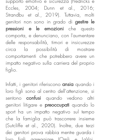
supporto emotivo e sicurezza (Fredricks e 
Eccles, 2004; Dunn et al., 2016; 
Strandbu et al., 2019). Tuttavia, molti 
genitori non sono in grado di 
gestire le 
pressioni e le emozioni
 che questo 
comporta, e denunciano, con l’aumentare 
delle responsabilità, timori e insicurezze 
circa la possibilità di mostrare 
comportamenti che potrebbero avere un 
impatto negativo sulla carriera del proprio 
figlio. 
Infatti, i genitori riferiscono 
ansia 
quando i 
loro figli sono al centro dell'attenzione, si 
sentono 
confusi 
quando vedono altri 
genitori litigare e 
preoccupati 
quando lo 
sport ha un impatto negativo sul tempo 
che la famiglia può trascorrere insieme 
(Sutcliffe et al., 2020). Inoltre, due terzi 
dei genitori prova rabbia mentre guarda i 
loro figli gareggiare (Omli e LaVoi, 