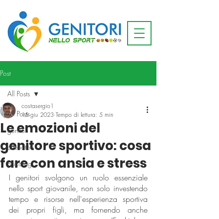
Post
All Posts
costasergio1
All Posts
15 giu 2023
Tempo di lettura: 5 min
Le emozioni del
genitori
genitore sportivo: cosa
allenatori
fare con ansia e stress
psicologi
I genitori svolgono un ruolo essenziale 
nello sport giovanile, non solo investendo 
tempo e risorse nell'esperienza sportiva 
dei propri figli, ma fornendo anche 