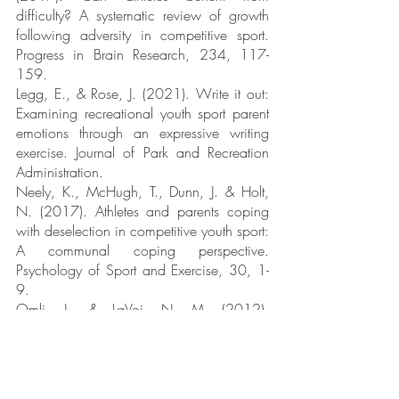
difficulty? A systematic review of growth 
following adversity in competitive sport. 
Progress in Brain Research, 234, 117-
159.
Legg, E., & Rose, J. (2021). Write it out: 
Examining recreational youth sport parent 
emotions through an expressive writing 
exercise. Journal of Park and Recreation 
Administration.
Neely, K., McHugh, T., Dunn, J. & Holt, 
N. (2017). Athletes and parents coping 
with deselection in competitive youth sport: 
A communal coping perspective. 
Psychology of Sport and Exercise, 30, 1-
9.
Omli, J., & LaVoi, N. M. (2012). 
Emotional experiences of youth sport 
parents I: Anger. Journal of Applied Sport 
Psychology, 24(1), 10–25.
Stefansen, K., Smette, I., & Strandbu, Å. 