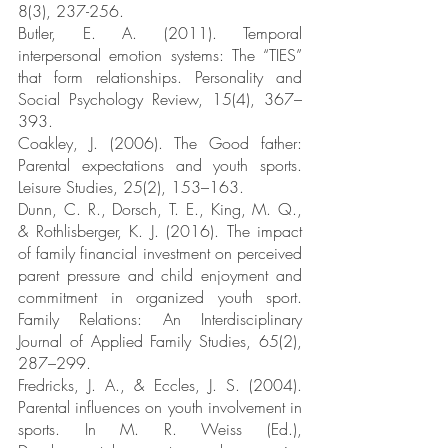
8(3), 237-256.
Butler, E. A. (2011). Temporal 
interpersonal emotion systems: The “TIES” 
that form relationships. Personality and 
Social Psychology Review, 15(4), 367–
393.
Coakley, J. (2006). The Good father: 
Parental expectations and youth sports. 
Leisure Studies, 25(2), 153–163.
Dunn, C. R., Dorsch, T. E., King, M. Q., 
& Rothlisberger, K. J. (2016). The impact 
of family financial investment on perceived 
parent pressure and child enjoyment and 
commitment in organized youth sport. 
Family Relations: An Interdisciplinary 
Journal of Applied Family Studies, 65(2), 
287–299.
Fredricks, J. A., & Eccles, J. S. (2004). 
Parental influences on youth involvement in 
sports. In M. R. Weiss (Ed.), 