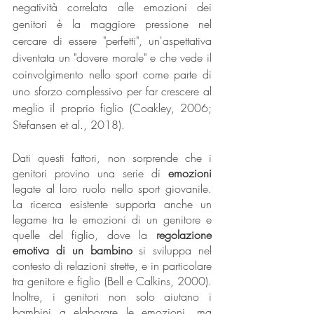
negatività correlata alle emozioni dei 
genitori è la maggiore pressione nel 
cercare di essere "perfetti", un'aspettativa 
diventata un "dovere morale" e che vede il 
coinvolgimento nello sport come parte di 
uno sforzo complessivo per far crescere al 
meglio il proprio figlio (Coakley, 2006; 
Stefansen et al., 2018).
Dati questi fattori, non sorprende che i 
genitori provino una serie di 
emozioni 
legate al loro ruolo nello sport giovanile. 
La ricerca esistente supporta anche un 
legame tra le emozioni di un genitore e 
quelle del figlio, dove la 
regolazione 
emotiva di un bambino
 si sviluppa nel 
contesto di relazioni strette, e in particolare 
tra genitore e figlio (Bell e Calkins, 2000). 
Inoltre, i genitori non solo aiutano i 
bambini a elaborare le emozioni, ma 