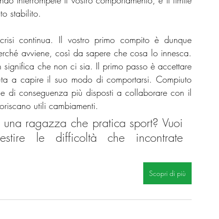
ndo interrompete il vostro comportamento, e il limite 
o stabilito.
isi continua. Il vostro primo compito è dunque 
rché avviene, così da sapere che cosa lo innesca. 
ignifica che non ci sia. Il primo passo è accettare 
uta a capire il suo modo di comportarsi. Compiuto 
 e di conseguenza più disposti a collaborare con il 
oriscano utili cambiamenti.
 una ragazza che pratica sport? Vuoi 
ire le difficoltà che incontrate 
Scopri di più