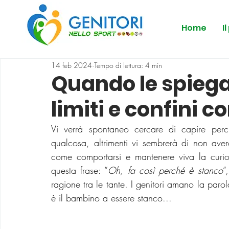
Home
I
14 feb 2024
Tempo di lettura: 4 min
Quando le spiegaz
limiti e confini c
Vi verrà spontaneo cercare di capire perch
qualcosa, altrimenti vi sembrerà di non ave
come comportarsi e mantenere viva la curiosi
questa frase: “
Oh, fa così perché è stanco
”
ragione tra le tante. I genitori amano la paro
è il bambino a essere stanco...