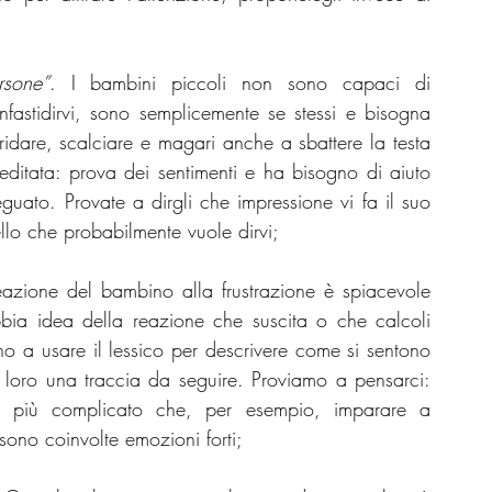
rsone”
. I bambini piccoli non sono capaci di 
stidirvi, sono semplicemente se stessi e bisogna 
idare, scalciare e magari anche a sbattere la testa 
ditata: prova dei sentimenti e ha bisogno di aiuto 
guato. Provate a dirgli che impressione vi fa il suo 
lo che probabilmente vuole dirvi;
eazione del bambino alla frustrazione è spiacevole 
bbia idea della reazione che suscita o che calcoli 
o a usare il lessico per descrivere come si sentono 
oro una traccia da seguire. Proviamo a pensarci: 
e più complicato che, per esempio, imparare a 
sono coinvolte emozioni forti;