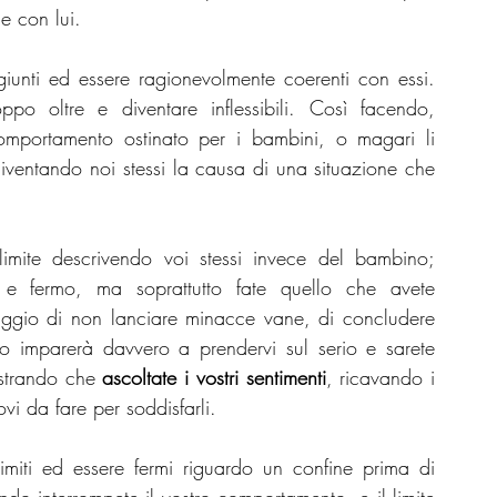
e con lui. 
giunti ed essere ragionevolmente coerenti con essi. 
oppo oltre e diventare inflessibili. Così facendo, 
mportamento ostinato per i bambini, o magari li 
diventando noi stessi la causa di una situazione che 
 limite descrivendo voi stessi invece del bambino; 
 e fermo, ma soprattutto fate quello che avete 
taggio di non lanciare minacce vane, di concludere 
o imparerà davvero a prendervi sul serio e sarete 
strando che 
ascoltate i vostri sentimenti
, ricavando i 
vi da fare per soddisfarli. 
miti ed essere fermi riguardo un confine prima di 