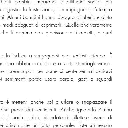
 Certi bambini imparano le attitudini sociali più 
a a gestire la frustrazione, altri impiegano più tempo 
lemi. Alcuni bambini hanno bisogno di ulteriore aiuto 
re modi adeguati di esprimerli. Quello che veramente 
e li esprima con precisione e li accetti, e quel 
o lo induce a vergognarsi o a sentirsi sciocco. È 
ambino abbracciandolo e a volte standogli vicino, 
vi preoccupati per come si sente senza lasciarvi 
i sentimenti potete usare parole, gesti e sguardi 
a è mettervi anche voi a urlare o strapazzare il 
erché prova dei sentimenti. Anche ignorarlo è una 
dai suoi capricci, ricordate di riflettere invece di 
e d'ira come un fatto personale. Fate un respiro 