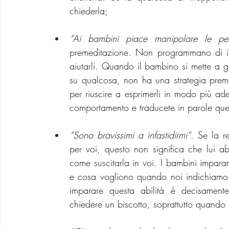
chiederla;
“Ai bambini piace manipolare le pe
premeditazione. Non programmano di infa
aiutarli. Quando il bambino si mette a gr
su qualcosa, non ha una strategia preme
per riuscire a esprimerli in modo più ade
comportamento e traducete in parole quel
“Sono bravissimi a infastidirmi”
. Se la r
per voi, questo non significa che lui a
come suscitarla in voi. I bambini imparan
e cosa vogliono quando noi indichiamo l
imparare questa abilità è decisament
chiedere un biscotto, soprattutto quando 