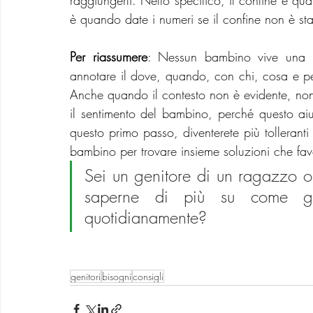
raggiungerli. Nello specifico, il confine è qua
è quando date i numeri se il confine non è stat
Per riassumere
: Nessun bambino vive una cr
annotare il dove, quando, con chi, cosa e pe
Anche quando il contesto non è evidente, non s
il sentimento del bambino, perché questo ai
questo primo passo, diventerete più tolleranti
bambino per trovare insieme soluzioni che fav
Sei un genitore di un ragazzo o
saperne di più su come gest
quotidianamente?
genitori
bisogni
consigli