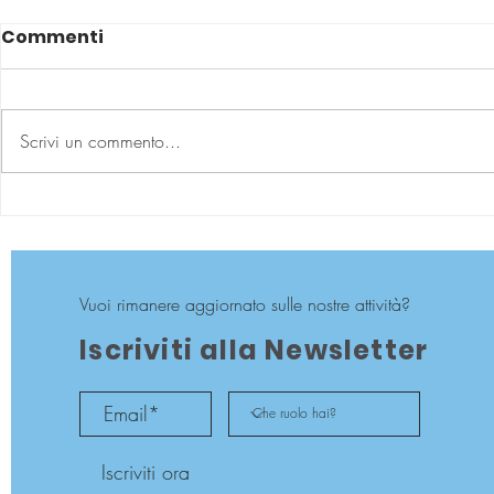
Commenti
Scrivi un commento...
Sostegno genitoriale:
Come imp
per darlo dobbiamo
contenere
averlo ricevuto
del figlio
Vuoi rimanere aggiornato sulle nostre attività?
Iscriviti alla Newsletter
Iscriviti ora