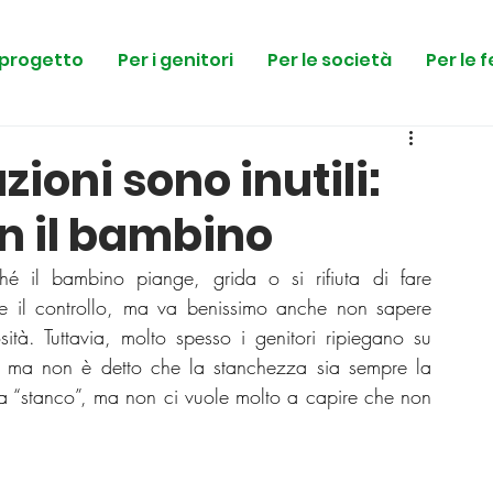
l progetto
Per i genitori
Per le società
Per le 
ioni sono inutili:
on il bambino
é il bambino piange, grida o si rifiuta di fare 
re il controllo, ma va benissimo anche non sapere 
tà. Tuttavia, molto spesso i genitori ripiegano su 
, ma non è detto che la stanchezza sia sempre la 
la “stanco”, ma non ci vuole molto a capire che non 