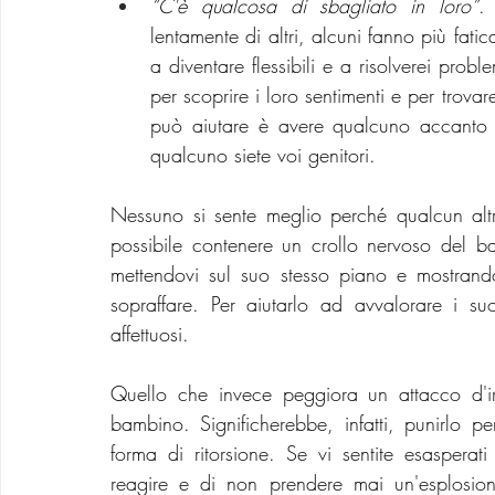
“C'è qualcosa di sbagliato in loro”
.
lentamente di altri, alcuni fanno più fatic
a diventare flessibili e a risolverei prob
per scoprire i loro sentimenti e per trova
può aiutare è avere qualcuno accanto ch
qualcuno siete voi genitori.
Nessuno si sente meglio perché qualcun altr
possibile contenere un crollo nervoso del b
mettendovi sul suo stesso piano e mostrando
sopraffare. Per aiutarlo ad avvalorare i suo
affettuosi.
Quello che invece peggiora un attacco d'ir
bambino. Significherebbe, infatti, punirlo p
forma di ritorsione. Se vi sentite esasperati 
reagire e di non prendere mai un'esplosion