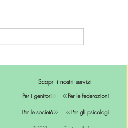
arare a
9 qualità + 1 che servo
 i sentimenti
per comportarsi bene
con i figli
Scopri i nostri servizi
Per i genitori
Per le federazioni
Per le società
Per gli psicologi
© 2023 progetto Genitori nello Sport