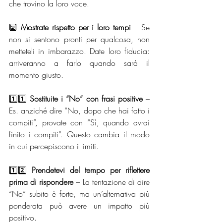
che trovino la loro voce.
🔟 
Mostrate rispetto per i loro tempi
 – Se 
non si sentono pronti per qualcosa, non 
metteteli in imbarazzo. Date loro fiducia: 
arriveranno a farlo quando sarà il 
momento giusto.
1️⃣1️⃣ 
Sostituite i “No” con frasi positive
 – 
Es. anziché dire “No, dopo che hai fatto i 
compiti”, provate con “Sì, quando avrai 
finito i compiti”. Questo cambia il modo 
in cui percepiscono i limiti.
1️⃣2️⃣ 
Prendetevi del tempo per riflettere 
prima di rispondere
 – La tentazione di dire 
“No” subito è forte, ma un’alternativa più 
ponderata può avere un impatto più 
positivo.