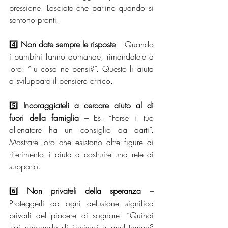
pressione. Lasciate che parlino quando si 
sentono pronti.
4️⃣ 
Non date sempre le risposte
 – Quando 
i bambini fanno domande, rimandatele a 
loro: “Tu cosa ne pensi?”. Questo li aiuta 
a sviluppare il pensiero critico.
5️⃣ 
Incoraggiateli a cercare aiuto al di 
fuori della famiglia
 – Es. “Forse il tuo 
allenatore ha un consiglio da darti”. 
Mostrare loro che esistono altre figure di 
riferimento li aiuta a costruire una rete di 
supporto.
6️⃣ 
Non privateli della speranza
 – 
Proteggerli da ogni delusione significa 
privarli del piacere di sognare. “Quindi 
stai pensando di iscriverti a quel torneo? 