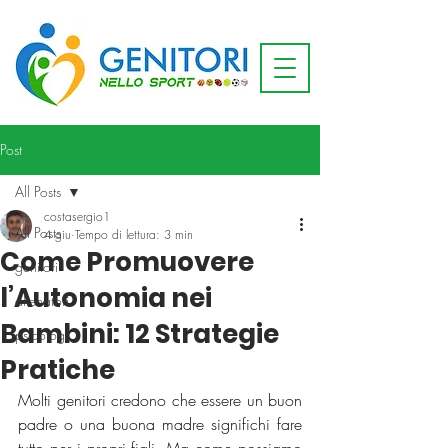
Post
All Posts
costasergio1
All Posts
4 giu
Tempo di lettura: 3 min
Come Promuovere
genitori
l’Autonomia nei
allenatori
Bambini: 12 Strategie
psicologi
Pratiche
Molti genitori credono che essere un buon 
padre o una buona madre significhi fare 