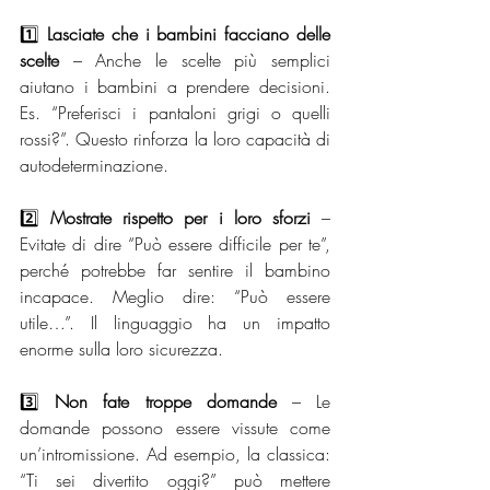
1️⃣ 
Lasciate che i bambini facciano delle 
scelte
 – Anche le scelte più semplici 
aiutano i bambini a prendere decisioni. 
Es. “Preferisci i pantaloni grigi o quelli 
rossi?”. Questo rinforza la loro capacità di 
autodeterminazione.
2️⃣ 
Mostrate rispetto per i loro sforzi
 – 
Evitate di dire “Può essere difficile per te”, 
perché potrebbe far sentire il bambino 
incapace. Meglio dire: “Può essere 
utile…”. Il linguaggio ha un impatto 
enorme sulla loro sicurezza.
3️⃣ 
Non fate troppe domande
 – Le 
domande possono essere vissute come 
un’intromissione. Ad esempio, la classica: 
“Ti sei divertito oggi?” può mettere 