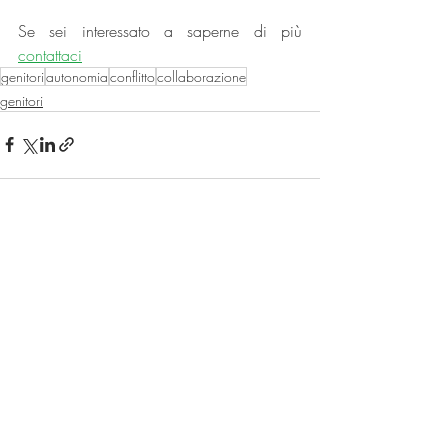
Se sei interessato a saperne di più 
contattaci
genitori
autonomia
conflitto
collaborazione
genitori
Post recenti
Mostra tutti