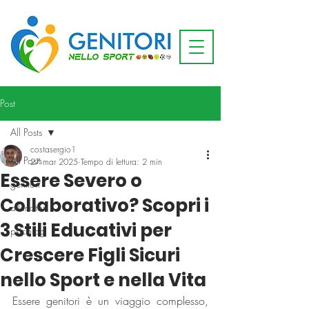
Post
All Posts
costasergio1
All Posts
27 mar 2025
Tempo di lettura: 2 min
Essere Severo o
genitori
Collaborativo? Scopri i
allenatori
3 Stili Educativi per
psicologi
Crescere Figli Sicuri
nello Sport e nella Vita
Essere genitori è un viaggio complesso, 