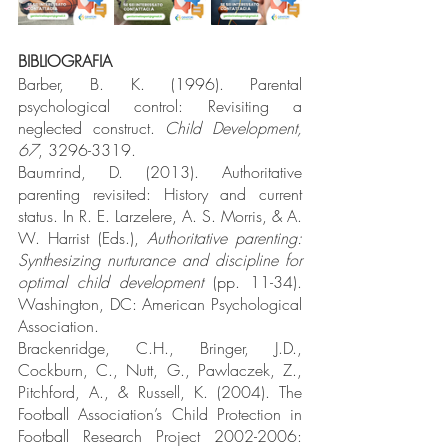
BIBLIOGRAFIA
Barber, B. K. (1996). Parental 
psychological control: Revisiting a 
neglected construct. 
Child Development, 
67
, 3296-3319. 
Baumrind, D. (2013). Authoritative 
parenting revisited: History and current 
status. In R. E. Larzelere, A. S. Morris, & A. 
W. Harrist (Eds.), 
Authoritative parenting: 
Synthesizing nurturance and discipline for 
optimal child development 
(pp. 11-34). 
Washington, DC: American Psychological 
Association. 
Brackenridge, C.H., Bringer, J.D., 
Cockburn, C., Nutt, G., Pawlaczek, Z., 
Pitchford, A., & Russell, K. (2004). The 
Football Association’s Child Protection in 
Football Research Project 2002-2006: 