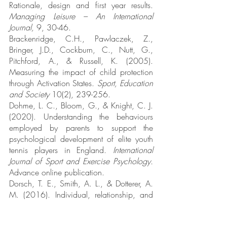
Rationale, design and first year results. 
Managing Leisure – An International 
Journal, 
9, 30-46.
Brackenridge, C.H., Pawlaczek, Z., 
Bringer, J.D., Cockburn, C., Nutt, G., 
Pitchford, A., & Russell, K. (2005). 
Measuring the impact of child protection 
through Activation States. 
Sport, Education 
and Society 
10(2), 239-256.
Dohme, L. C., Bloom, G., & Knight, C. J. 
(2020). Understanding the behaviours 
employed by parents to support the 
psychological development of elite youth 
tennis players in England. 
International 
Journal of Sport and Exercise Psychology. 
Advance online publication.
Dorsch, T. E., Smith, A. L., & Dotterer, A. 
M. (2016). Individual, relationship, and 
context factors associated with parent 
support and pressure in organized youth 