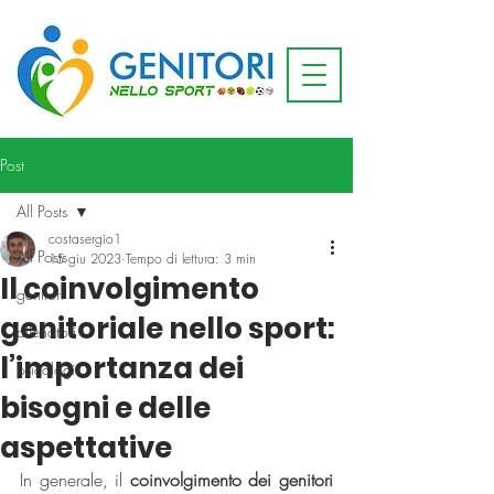
Post
All Posts
costasergio1
All Posts
15 giu 2023
Tempo di lettura: 3 min
Il coinvolgimento
genitori
genitoriale nello sport:
allenatori
l’importanza dei
psicologi
bisogni e delle
aspettative
In generale, il 
coinvolgimento dei genitori