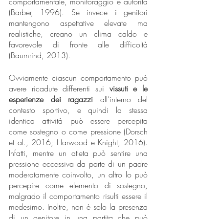
comportamentale, monitoraggio e autorità 
(Barber, 1996). Se invece i genitori 
mantengono aspettative elevate ma 
realistiche, creano un clima caldo e 
favorevole di fronte alle difficoltà 
(Baumrind, 2013). 
Ovviamente ciascun comportamento può 
avere ricadute differenti sui 
vissuti e le 
esperienze dei ragazzi
 all’interno del 
contesto sportivo, e quindi la stessa 
identica attività può essere percepita 
come sostegno o come pressione (Dorsch 
et al., 2016; Harwood e Knight, 2016). 
Infatti, mentre un atleta può sentire una 
pressione eccessiva da parte di un padre 
moderatamente coinvolto, un altro lo può 
percepire come elemento di sostegno, 
malgrado il comportamento risulti essere il 
medesimo. Inoltre, non è solo la presenza 
di un genitore in una partita che può 